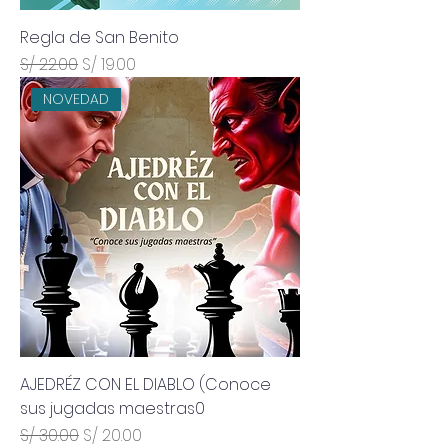
Regla de San Benito
Precio
Precio de oferta
S/ 22.00
S/ 19.00
NOVEDAD
AJEDRÉZ CON EL DIABLO (Conoce
sus jugadas maestras0
Precio
Precio de oferta
S/ 30.00
S/ 20.00