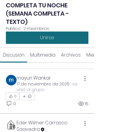
COMPLETA TU NOCHE
(SEMANA COMPLETA -
TEXTO)
Público
·
2 miembros
Unirse
Discusión
Multimedia
Archivos
Miembros
mayuri Wankar
17 de noviembre de 2025
·
se
unió al grupo.
0
0
16
Eder Wilmer Carrasco
Saavedra