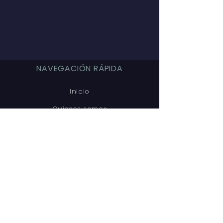
NAVEGACIÓN RÁPIDA
Inicio
Quienes somos
Reflexiones
Comunidad
Cursos
Proyectos
Admisiones
Librería