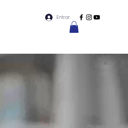
Entrar
s
Tienda DivinaData
Más