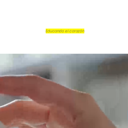
Educando el corazón
d
Reflexiones de los Santos
Cursos
Proyecto
brería
NA DATA