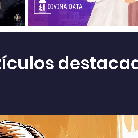
tículos destaca
ÑOS