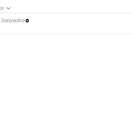
os
o Saavedra