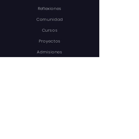
Reflexiones
Comunidad
Cursos
Proyectos
Admisiones
Librería
CONÉCTATE
Facebook
Instagram
Youtube
CONTÁCTANOS